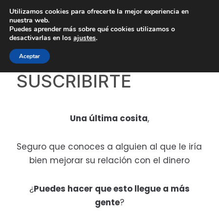
Saltar
Saltar
Saltar
Utilizamos cookies para ofrecerte la mejor experiencia en
La vida resuelta
a
al
a
nuestra web.
Puedes aprender más sobre qué cookies utilizamos o
la
contenido
la
desactivarlas en los
ajustes
.
navegación
principal
barra
GRACIAS POR
Aceptar
principal
lateral
principal
SUSCRIBIRTE
Una última cosita
,
Seguro que conoces a alguien al que le iría
bien mejorar su relación con el dinero
¿
Puedes hacer que esto llegue a más
gente
?