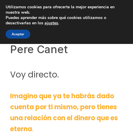
Saltar
Saltar
Saltar
Utilizamos cookies para ofrecerte la mejor experiencia en
La vida resuelta
a
al
a
nuestra web.
Puedes aprender más sobre qué cookies utilizamos o
la
contenido
la
desactivarlas en los
ajustes
.
navegación
principal
barra
La newsletter de
Aceptar
principal
lateral
principal
Pere Canet
Voy directo.
Imagino que ya te habrás dado
cuenta por ti mismo, pero tienes
una relación con el dinero que es
eterna
.