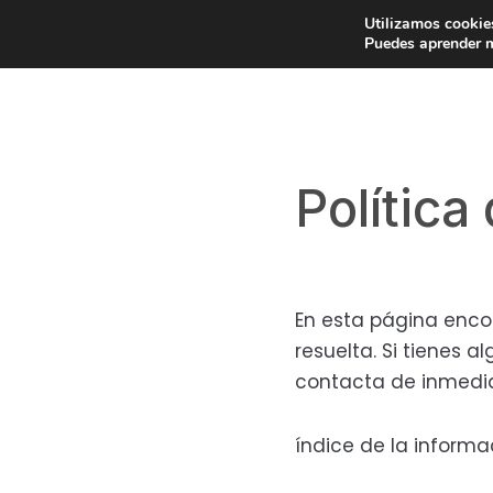
Saltar
Saltar
Saltar
Utilizamos cookies
La vida resuelta
a
al
a
Puedes aprender m
Taller de finanzas personales
la
contenido
la
navegación
principal
barra
principal
lateral
principal
Política
En esta página encon
resuelta. Si tienes 
contacta de inmedia
índice de la inform