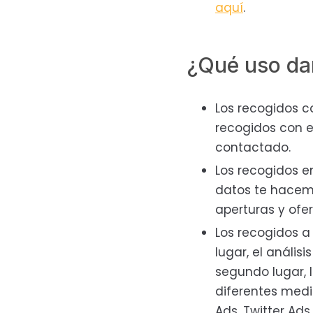
aquí
.
¿Qué uso da
Los recogidos c
recogidos con e
contactado.
Los recogidos e
datos te hacemo
aperturas y ofe
Los recogidos a
lugar, el anális
segundo lugar, 
diferentes medi
Ads, Twitter Ads