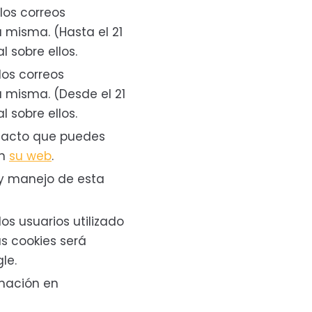
los correos
a misma. (Hasta el 21
 sobre ellos.
los correos
la misma. (Desde el 21
 sobre ellos.
ntacto que puedes
en
su web
.
n y manejo de esta
los usuarios utilizado
s cookies será
le.
rmación en