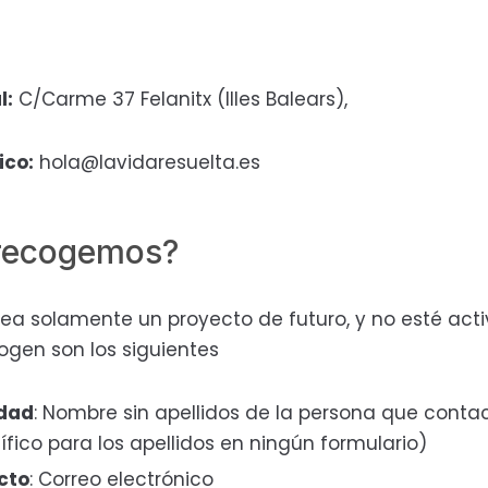
l:
C/Carme 37 Felanitx (Illes Balears),
ico:
hola@lavidaresuelta.es
 recogemos?
 sea solamente un proyecto de futuro, y no esté ac
ogen son los siguientes
idad
: Nombre sin apellidos de la persona que conta
fico para los apellidos en ningún formulario)
cto
: Correo electrónico