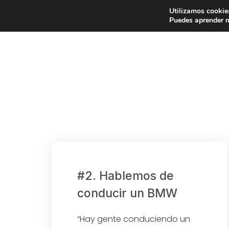
Saltar
Saltar
Saltar
Utilizamos cookies
La vida resuelta
a
al
a
Puedes aprender m
Taller de finanzas personales
la
contenido
la
navegación
principal
barra
principal
lateral
principal
#2. Hablemos de
conducir un BMW
“Hay gente conduciendo un